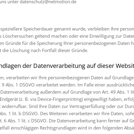
 uns unter datenschutz@netmotion.de
 speziellere Speicherdauer genannt wurde, verbleiben Ihre perso
tes Löschersuchen geltend machen oder eine Einwilligung zur Dat
igen Gründe für die Speicherung Ihrer personenbezogenen Daten ha
t die Löschung nach Fortfall dieser Gründe.
ndlagen der Datenverarbeitung auf dieser Websi
en, verarbeiten wir Ihre personenbezogenen Daten auf Grundlage von
9 Abs. 1 DSGVO verarbeitet werden. Im Falle einer ausdrückliche
 Datenverarbeitung außerdem auf Grundlage von Art. 49 Abs. 1 li
Endgerät (z. B. via Device-Fingerprinting) eingewilligt haben, erf
it widerrufbar. Sind Ihre Daten zur Vertragserfüllung oder zur D
bs. 1 lit. b DSGVO. Des Weiteren verarbeiten wir Ihre Daten, sofe
t. 6 Abs. 1 lit. c DSGVO. Die Datenverarbeitung kann ferner auf G
nzelfall einschlägigen Rechtsgrundlagen wird in den folgenden Abs