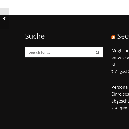
Suche
Sec
Mögliche
entwicke
KI
7. August
Personal
Einreise
abgescha
7. August