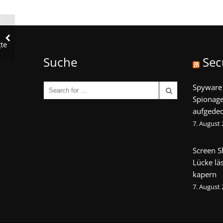
:
te
Suche
Sec
Spyware 
Spionage
aufgedec
7. August
Screen S
Lücke lä
kapern
7. August