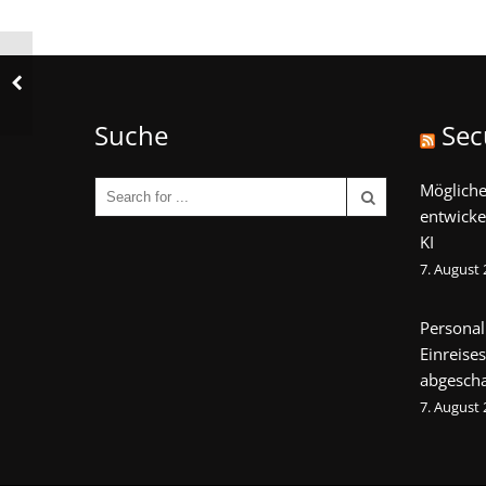
Suche
Sec
Mögliche
entwicke
KI
7. August
Personal
Einreise
abgescha
7. August