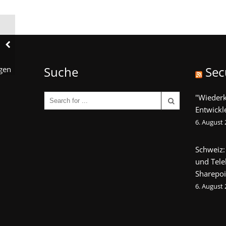
Suche
Sec
gen
"Wieder
Entwickl
6. August
Schweiz:
und Tel
Sharepoi
6. August