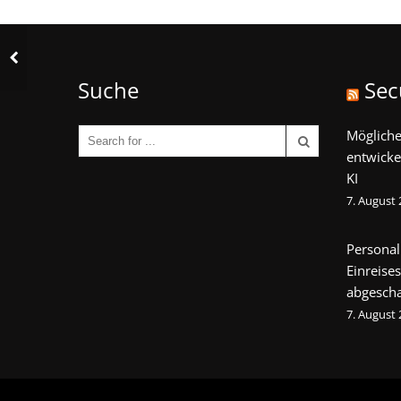
Suche
Sec
Mögliche
entwicke
KI
7. August
Personal
Einreise
abgescha
7. August