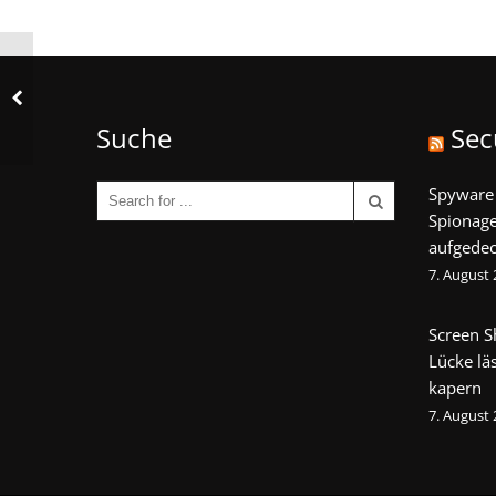
Suche
Sec
Spyware 
Spionage
aufgedec
7. August
Screen S
Lücke lä
kapern
7. August