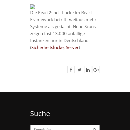
Die React2shell-Lücke im React-
Framework betrifft weitaus mehr
Systeme als gedacht. Neue Scans
zeigen fast 13.000 anfällige
Instanzen nur in Deutschland.
(
Sicherheitslücke
,
Server
)
Suche