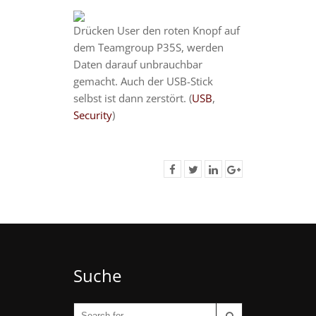
Drücken User den roten Knopf auf
dem Teamgroup P35S, werden
Daten darauf unbrauchbar
gemacht. Auch der USB-Stick
selbst ist dann zerstört. (
USB
,
Security
)
Suche