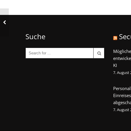
Suche
Sec
Mögliche
entwicke
KI
7. August
Personal
Einreise
abgescha
7. August