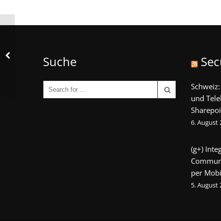
Suche
Sec
Schweiz:
und Tel
Sharepoi
6. August
(g+) Int
Communi
per Mobi
5. August