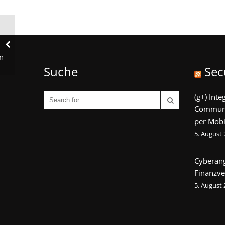
n
Suche
Sec
(g+) Int
Communi
per Mobi
5. August
Cyberang
Finanzve
5. August